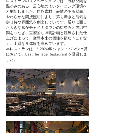
レストランのリノベーションでは、既存空間を
温かみのある、居心地のよいダイニング環境へ
と刷新しました。自然素材、表情のある壁面、
やわらかな間接照明により、落ち着きと活気を
併せ持つ雰囲気を創出しています。通りに面し
た大きな窓がチャイナタウンの街並みと内部空
間をつなぎ、重層的な照明計画と洗練された仕
上げによって、空間本来の個性を損なうことな
く、上質な食体験を高めています。
本レストランは、**2026年 ジャン・バンシェ賞
において、Best Heritage Restaurant を受賞しま
した。